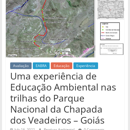
Avaliação
EABRA
Educação
Experiência
Uma experiência de
Educação Ambiental nas
trilhas do Parque
Nacional da Chapada
dos Veadeiros – Goiás
July 16, 2022
Reativar Ambiental
0 Comments