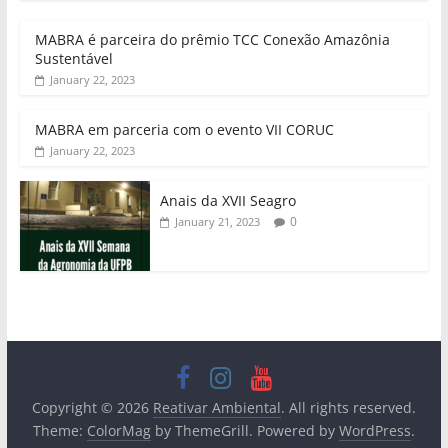
MABRA é parceira do prêmio TCC Conexão Amazônia
Sustentável
January 22, 2023
MABRA em parceria com o evento VII CORUC
January 22, 2023
Anais da XVII Seagro
0
January 21, 2023
Copyright © 2026
Reativar Ambiental
. All rights reserved.
Theme:
ColorMag
by ThemeGrill. Powered by
WordPress
.