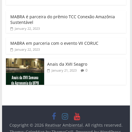
MABRA é parceira do prêmio TCC Conexão Amazônia
Sustentável
January 22, 2023
MABRA em parceria com o evento VII CORUC
January 22, 2023
Anais da XVII Seagro
0
January 21, 2023
Copyright © 2026
Reativar Ambiental
. All rights reserved.
Theme:
ColorMag
by ThemeGrill. Powered by
WordPress
.