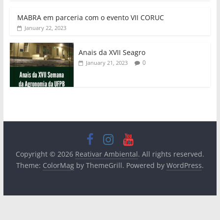
MABRA em parceria com o evento VII CORUC
January 22, 2023
Anais da XVII Seagro
0
January 21, 2023
Copyright © 2026
Reativar Ambiental
. All rights reserved.
Theme:
ColorMag
by ThemeGrill. Powered by
WordPress
.