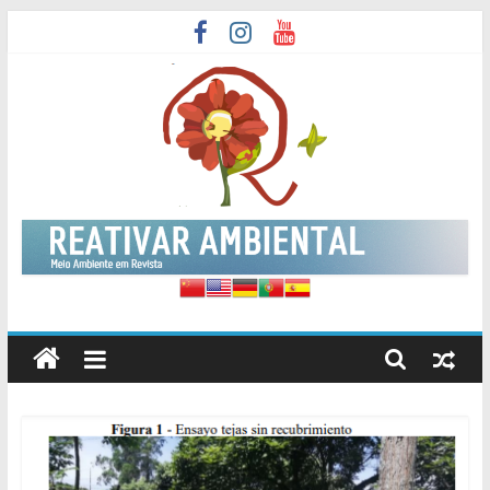
Skip
to
content
Reativar
Ambiental
Meio
Ambiente
em
Revista